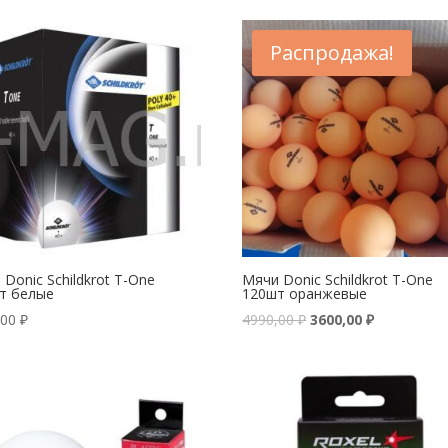
Распродажа!
Donic Schildkrot T-One
Мячи Donic Schildkrot T-One
т белые
120шт оранжевые
,00
₽
4990,00
₽
3600,00
₽