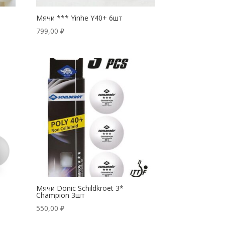
Мячи *** Yinhe Y40+ 6шт
799,00
₽
Мячи Donic Schildkroet 3*
Champion 3шт
550,00
₽