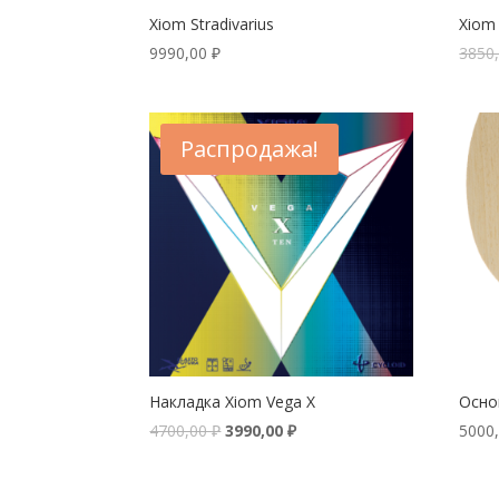
Xiom Stradivarius
Xiom 
9990,00
₽
3850
Распродажа!
Накладка Xiom Vega X
Осно
4700,00
₽
3990,00
₽
5000