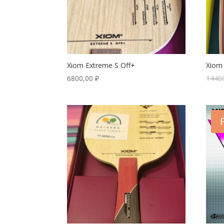
Xiom Extreme S Off+
Xiom
6800,00
₽
1440