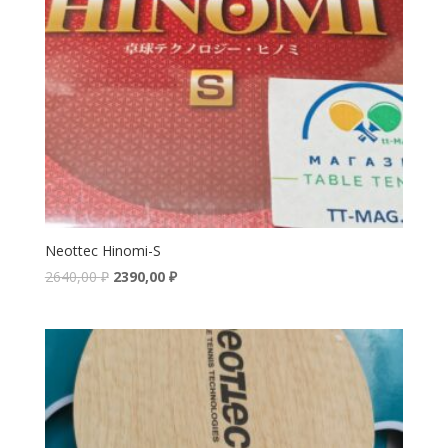
Neottec Hinomi-S
2640,00
₽
2390,00
₽