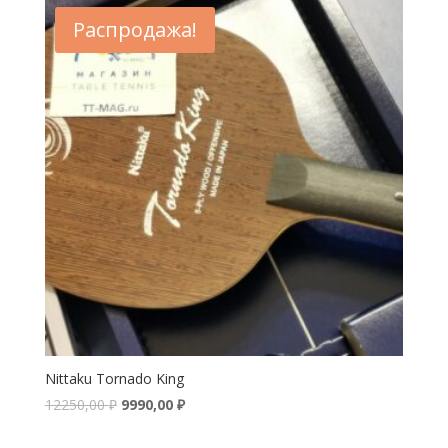
Распродажа!
Nittaku Tornado King
12250,00
₽
9990,00
₽