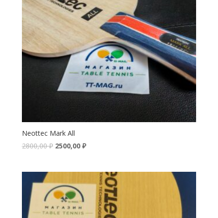
Neottec Mark All
2800,00
₽
2500,00
₽