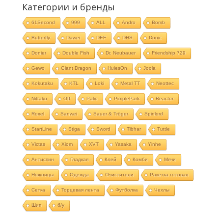
Категории и бренды
61Second
999
ALL
Andro
Bomb
Butterfly
Dawei
DEF
DHS
Donic
Donier
Double Fish
Dr. Neubauer
Friendship 729
Gewo
Giant Dragon
HuiesOn
Joola
Kokutaku
KTL
Loki
Metal TT
Neottec
Nittaku
Off
Palio
PimplePark
Reactor
Roxel
Sanwei
Sauer & Tröger
Spinlord
StartLine
Stiga
Sword
Tibhar
Tuttle
Victas
Xiom
XVT
Yasaka
Yinhe
Антиспин
Гладкая
Клей
Комби
Мячи
Ножницы
Одежда
Очистители
Ракетка готовая
Сетка
Торцевая лента
Футболка
Чехлы
Шип
б/у