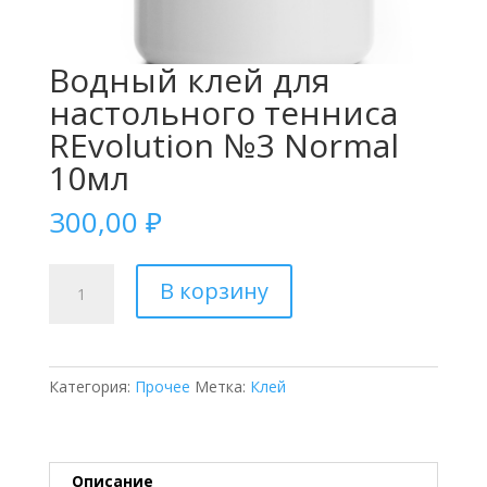
Водный клей для
настольного тенниса
REvolution №3 Normal
10мл
300,00
₽
Количество
В корзину
товара
Водный
клей
для
Категория:
Прочее
Метка:
Клей
настольного
тенниса
REvolution
№3
Описание