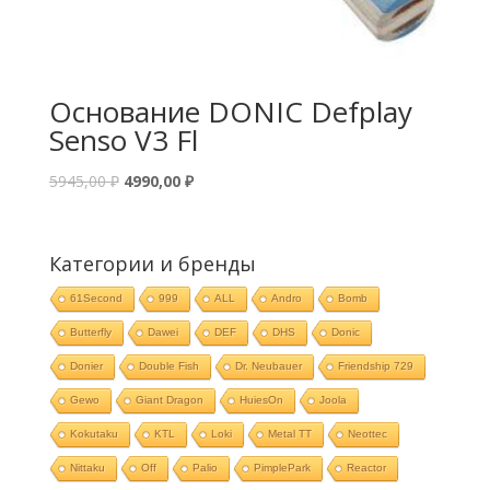
Основание DONIC Defplay
Senso V3 Fl
5945,00
₽
4990,00
₽
Категории и бренды
61Second
999
ALL
Andro
Bomb
Butterfly
Dawei
DEF
DHS
Donic
Donier
Double Fish
Dr. Neubauer
Friendship 729
Gewo
Giant Dragon
HuiesOn
Joola
Kokutaku
KTL
Loki
Metal TT
Neottec
Nittaku
Off
Palio
PimplePark
Reactor