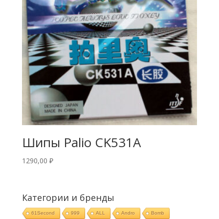
Шипы Palio CK531A
1290,00
₽
Категории и бренды
61Second
999
ALL
Andro
Bomb