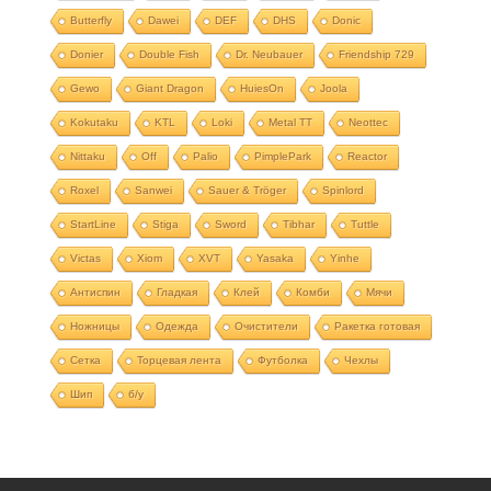
Butterfly
Dawei
DEF
DHS
Donic
Donier
Double Fish
Dr. Neubauer
Friendship 729
Gewo
Giant Dragon
HuiesOn
Joola
Kokutaku
KTL
Loki
Metal TT
Neottec
Nittaku
Off
Palio
PimplePark
Reactor
Roxel
Sanwei
Sauer & Tröger
Spinlord
StartLine
Stiga
Sword
Tibhar
Tuttle
Victas
Xiom
XVT
Yasaka
Yinhe
Антиспин
Гладкая
Клей
Комби
Мячи
Ножницы
Одежда
Очистители
Ракетка готовая
Сетка
Торцевая лента
Футболка
Чехлы
Шип
б/у