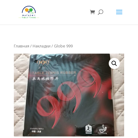
Главная
/
Накладки
/ Globe 999