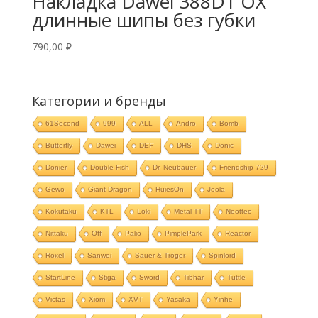
Накладка Dawei 388D1 OX
длинные шипы без губки
790,00
₽
Категории и бренды
61Second
999
ALL
Andro
Bomb
Butterfly
Dawei
DEF
DHS
Donic
Donier
Double Fish
Dr. Neubauer
Friendship 729
Gewo
Giant Dragon
HuiesOn
Joola
Kokutaku
KTL
Loki
Metal TT
Neottec
Nittaku
Off
Palio
PimplePark
Reactor
Roxel
Sanwei
Sauer & Tröger
Spinlord
StartLine
Stiga
Sword
Tibhar
Tuttle
Victas
Xiom
XVT
Yasaka
Yinhe